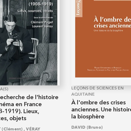
LEÇONS DE SCIENCES EN
A(S)
AQUITAINE
recherche de l'histoire
À l'ombre des crises
inéma en France
anciennes. Une histoi
8-1919). Lieux,
la biosphère
es, objets
DAVID (Bruno)
,
 (Clément)
VÉRAY