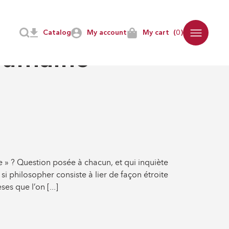
Catalog
My account
My cart
(0)
DES PENSÉES
Humaine
 » ? Question posée à chacun, et qui inquiète
si philosopher consiste à lier de façon étroite
es que l’on [...]