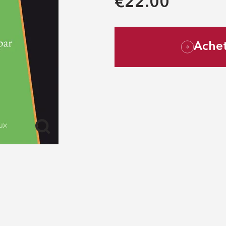
€22.00
Ache