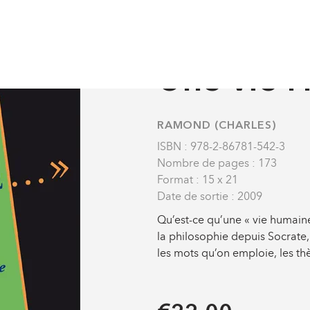
Philosophie
Histoire des pensées
Une vie Humaine
PHILOSOPHIE
-
HISTOIRE 
Une vie 
RAMOND (CHARLES)
ISBN : 978-2-86781-542-3
Nombre de pages : 173
Format : 15 x 21
Date de sortie : 2009
Qu’est-ce qu’une « vie humaine
la philosophie depuis Socrate, 
les mots qu’on emploie, les thès