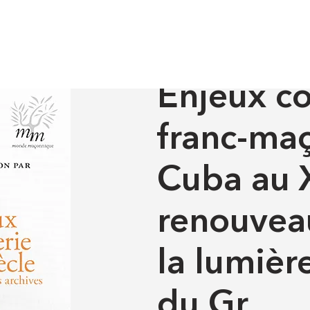
Histoire
Monde maçonnique
u XIXe siècle. Un renouveau historique à la lumière des archi
HISTOIRE
-
MONDE MAÇO
Enjeux co
franc-ma
Cuba au X
renouveau
la lumièr
du Gr