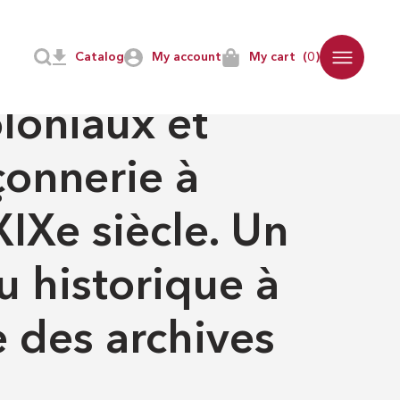
ves du Gr
Catalog
My account
My cart
(0)
NNIQUE
loniaux et
çonnerie à
IXe siècle. Un
 historique à
e des archives