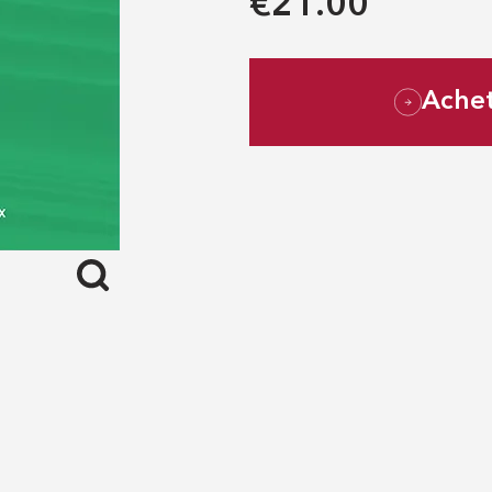
€21.00
Ache