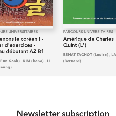
URS UNIVERSITAIRES
PARCOURS UNIVERSITAIRES
nons le coréen ! -
Amérique de Charles
r d'exercices -
Quint (L')
au débutant A2 B1
,
BÉNAT-TACHOT (Louise)
L
,
,
(Eun-Sook)
KIM (bona)
LI
(Bernard)
ieung)
Newsletter subscription