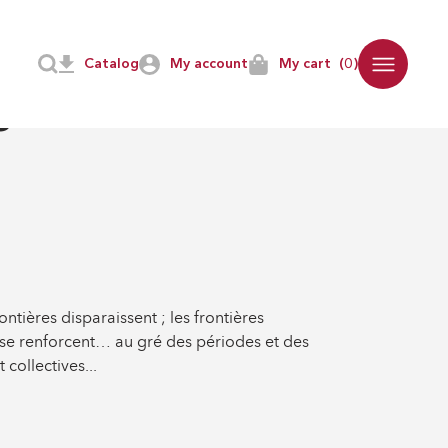
Catalog
My account
My cart
(0)
S
-
PARCOURS UNIVERSITAIRES
s
rontières disparaissent ; les frontières
s se renforcent… au gré des périodes et des
collectives...