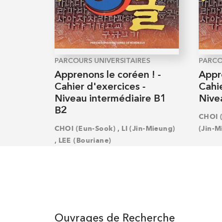
PARCOURS UNIVERSITAIRES
PARCO
Apprenons le coréen ! -
Appre
Cahier d'exercices -
Cahie
Niveau intermédiaire B1
Nive
B2
CHOI 
,
CHOI (Eun-Sook)
LI (Jin-Mieung)
(Jin-M
,
LEE (Bouriane)
Ouvrages de Recherche