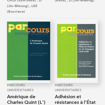
,
,
CHOI (Eun-Sook)
LI
(bona)
LI (Jin-Mieung)
,
(Jin-Mieung)
LEE
(Bouriane)
PARCOURS
PARCOURS
UNIVERSITAIRES
UNIVERSITAIRES
Amérique de
Adhésion et
Charles Quint (L')
résistances à l'État