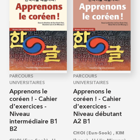
PARCOURS
PARCOURS
UNIVERSITAIRES
UNIVERSITAIRES
Apprenons le
Apprenons le
coréen ! - Cahier
coréen ! - Cahier
d'exercices -
d'exercices -
Niveau
Niveau débutant
intermédiaire B1
A2 B1
B2
,
CHOI (Eun-Sook)
KIM