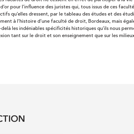
es facultés de droit ne cessent en effet de participer à la vie 
d’or pour l’influence des juristes qui, tous issus de ces facu
lectifs qu’elles dressent, par le tableau des études et des étu
ent à l’histoire d’une faculté de droit, Bordeaux, mais éga
r-delà les indéniables spécificités historiques qu’ils nous p
exion tant sur le droit et son enseignement que sur les milieux
CTION