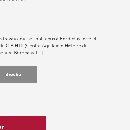
s travaux qui se sont tenus à Bordeaux les 9 et
du C.A.H.D. (Centre Aquitain d’Histoire du
squieu-Bordeaux I[...]
Broché
er