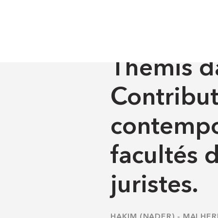
Droit
Droit - Université de Bordeaux
ontemporaine des facultés de droit et des juristes.
DROIT
-
DROIT - UNIVERS
Thémis da
Contributi
contempo
facultés 
juristes.
HAKIM (NADER)
-
MALHER