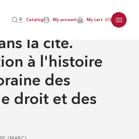
Catalog
My account
My cart
(0)
ITÉ DE BORDEAUX
ns la cité.
on à l'histoire
raine des
de droit et des
BE (MARC)