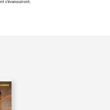
nt s’évanouiront.