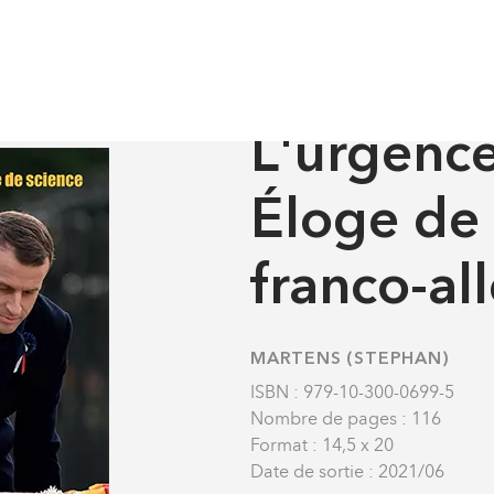
Médiation scientifique
En quête de science
t franco-allemand
MÉDIATION SCIENTIFIQU
L'urgenc
Éloge de
franco-a
MARTENS (STEPHAN)
ISBN : 979-10-300-0699-5
Nombre de pages : 116
Format : 14,5 x 20
Date de sortie : 2021/06