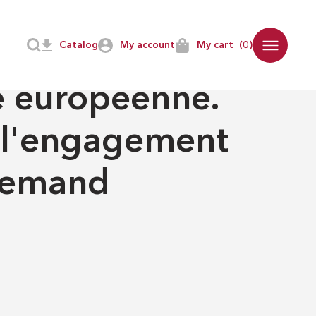
Catalog
My account
My cart
(0)
E
-
EN QUÊTE DE SCIENCE
e européenne.
 l'engagement
llemand