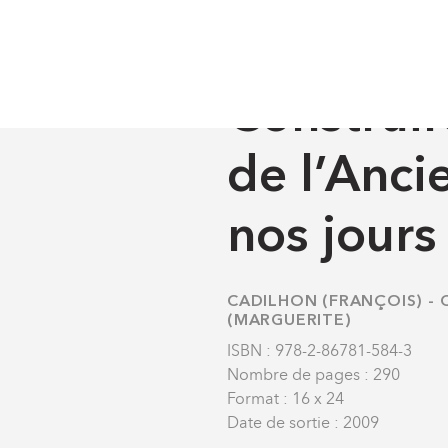
Histoire
Hors collection
Construire l’éducation de l’Ancien
HISTOIRE
-
HORS COLLEC
Construir
de l’Anci
nos jours
CADILHON (FRANÇOIS)
-
(MARGUERITE)
ISBN : 978-2-86781-584-3
Nombre de pages : 290
Format : 16 x 24
Date de sortie : 2009