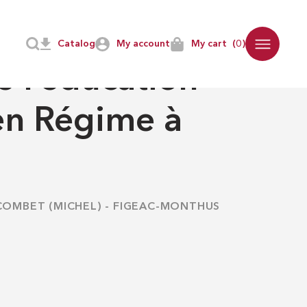
 Régime à nos jours
Catalog
My account
My cart
(0)
TION
e l’éducation
en Régime à
COMBET (MICHEL)
-
FIGEAC-MONTHUS