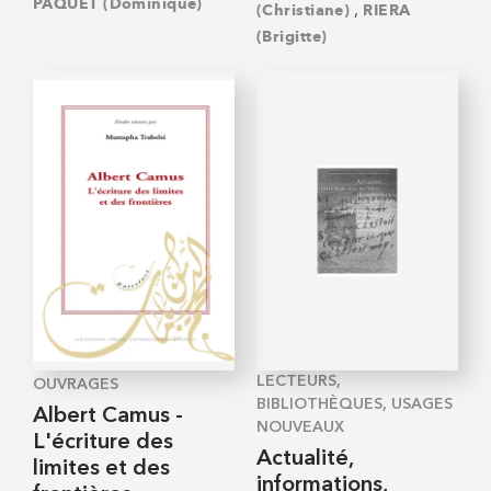
PAQUET (Dominique)
,
(Christiane)
RIERA
(Brigitte)
LECTEURS,
OUVRAGES
BIBLIOTHÈQUES, USAGES
Albert Camus -
NOUVEAUX
L'écriture des
Actualité,
limites et des
informations,