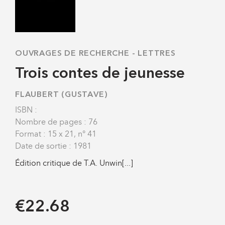
OUVRAGES DE RECHERCHE
-
LETTRES
Trois contes de jeunesse
FLAUBERT (GUSTAVE)
ISBN :
Nombre de pages : 76
Format : 15 x 21, n° 41
Date de sortie : 1981
Édition critique de T.A. Unwin[...]
€22.68