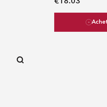
€18.03
Ache