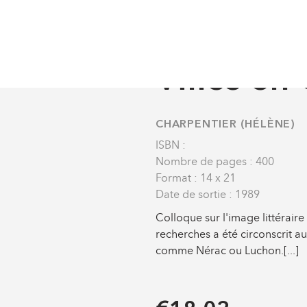
Lettres
Villes en Gascogne
OUVRAGES DE RECHERCH
Villes en
CHARPENTIER (HÉLÈNE)
ISBN :
Nombre de pages : 400
Format : 14 x 21
Date de sortie : 1989
Colloque sur l'image littérair
recherches a été circonscrit a
comme Nérac ou Luchon.[...]