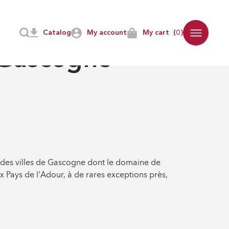
Catalog
My account
My cart
(0)
E
-
LETTRES
 Gascogne
e des villes de Gascogne dont le domaine de
ux Pays de l'Adour, à de rares exceptions près,