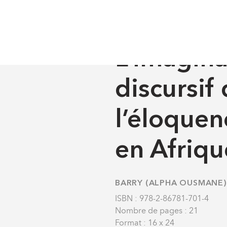
Lettres
L’imaginaire socio-discursif dans l’éloquence politiqu
OUVRAGES DE RECHERCH
L’imagina
discursif
l’éloquen
en Afriqu
BARRY (ALPHA OUSMANE)
ISBN : 978-2-86781-701-4
Nombre de pages : 21
Format : 16 x 24