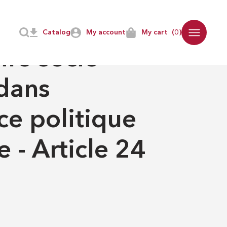
e en Afrique - Article 24
Catalog
My account
My cart
(0)
E
-
LETTRES
ire socio-
 dans
ce politique
e - Article 24