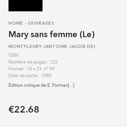
HOME
-
OUVRAGES
Mary sans femme (Le)
MONTFLEURY (ANTOINE JACOB DE)
ISBN :
Nombre de pages : 122
Format : 15 x 21, n° 59
Date de sortie : 1985
Édition critique de E. Forman[...]
€22.68