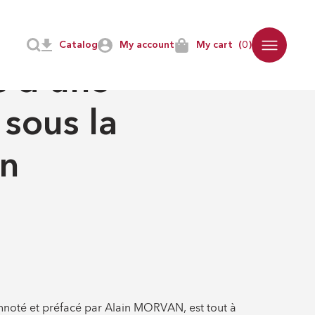
Catalog
My account
My cart
(0)
 d'une
sous la
on
 annoté et préfacé par Alain MORVAN, est tout à