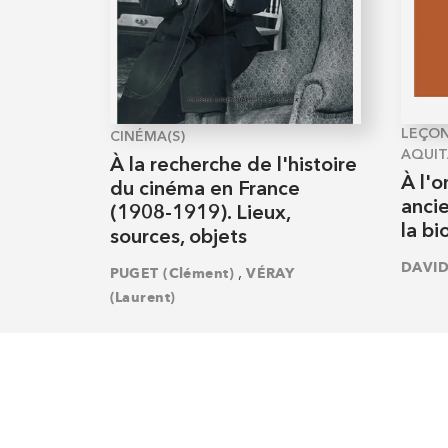
LEÇON
CINÉMA(S)
AQUIT
À la recherche de l'histoire
À l'o
du cinéma en France
ancie
(1908-1919). Lieux,
la bi
sources, objets
DAVID
,
PUGET (Clément)
VÉRAY
(Laurent)