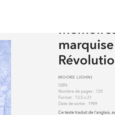
sous la Révolution
HOME
-
OUVRAGES
Mémoires
marquise 
Révoluti
MOORE (JOHN)
ISBN :
Nombre de pages : 120
Format : 13,5 x 21
Date de sortie : 1989
Ce texte traduit de l'anglais,