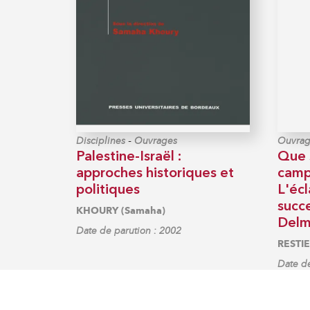
-
Disciplines
Ouvrages
Ouvrag
Palestine-Israël :
Que 
approches historiques et
camp
politiques
L'écl
succ
KHOURY (Samaha)
Delm
Date de parution : 2002
RESTIE
Date de