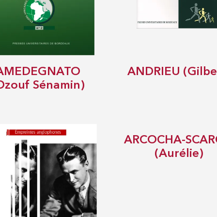
AMEDEGNATO
ANDRIEU (Gilbe
Ozouf Sénamin)
ARCOCHA-SCAR
(Aurélie)