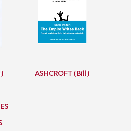
)
ASHCROFT (Bill)
DES
S