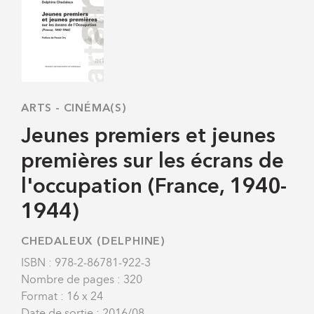
ARTS
-
CINÉMA(S)
Jeunes premiers et jeunes
premières sur les écrans de
l'occupation (France, 1940-
1944)
CHEDALEUX (DELPHINE)
ISBN : 978-2-86781-922-3
Nombre de pages : 320
Format : 16 x 24
Date de sortie : 2016/08