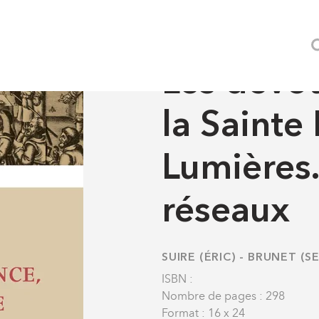
Histoire
Identités religieuses
Les dévots de France de la S
HISTOIRE
-
IDENTITÉS REL
Les dévot
la Sainte
Lumières.
réseaux
SUIRE (ÉRIC)
-
BRUNET (S
ISBN :
Nombre de pages : 298
Format : 16 x 24