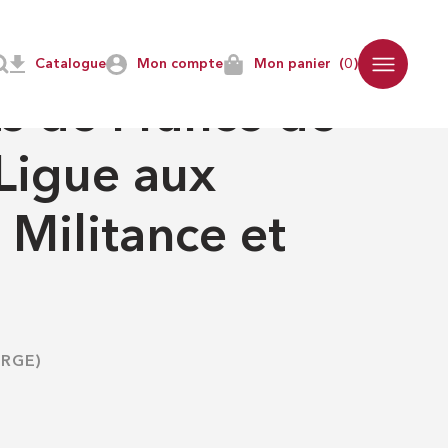
ainte Ligue aux Lumières. Militance et réseaux
Catalogue
Mon compte
Mon panier
(0)
IGIEUSES
s de France de
 Ligue aux
 Militance et
ERGE)