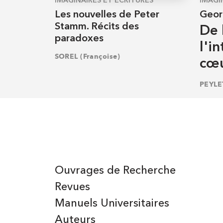
IMAGINAIRES ET ÉCRITURES
IMAGI
Les nouvelles de Peter
Geor
Stamm. Récits des
De 
paradoxes
l'i
SOREL (Françoise)
cœ
PEYLE
Ouvrages de Recherche
Revues
Manuels Universitaires
Auteurs