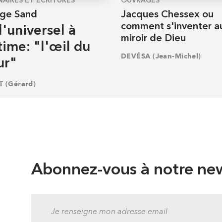
NAIRES ET ÉCRITURES
OUVRAGES
ge Sand
Jacques Chessex ou
comment s'inventer a
l'universel à
miroir de Dieu
ntime: "l'œil du
DEVÉSA (Jean-Michel)
ur"
T (Gérard)
Abonnez-vous à notre new