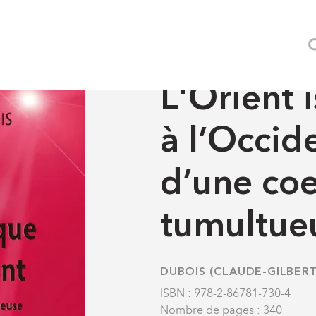
Lettres
Imaginaires et écritures
 d’une coexistence tumultueuse
LETTRES
-
IMAGINAIRES E
L'Orient 
à l’Occide
d’une coe
tumultue
DUBOIS (CLAUDE-GILBERT
ISBN : 978-2-86781-730-4
Nombre de pages : 340