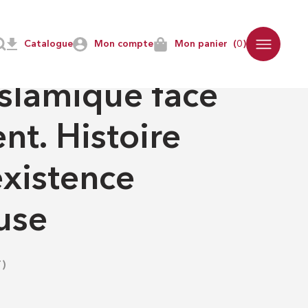
Catalogue
Mon compte
Mon panier
(0)
T ÉCRITURES
islamique face
nt. Histoire
xistence
use
)