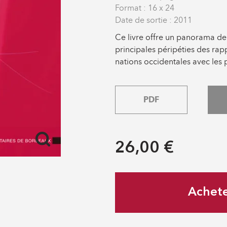
Format : 16 x 24
Date de sortie : 2011
Ce livre offre un panorama de t
principales péripéties des rapp
nations occidentales avec les p
PDF
26,00 €
Achet