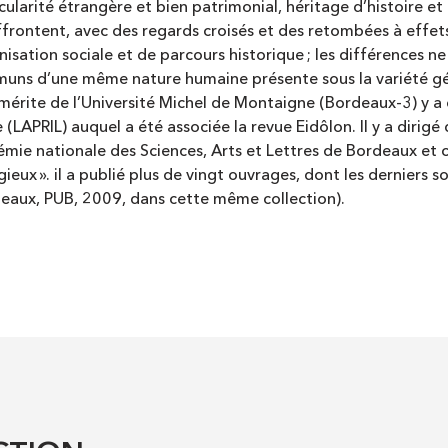
ticularité étrangère et bien patrimonial, héritage d’histoire
’affrontent, avec des regards croisés et des retombées à effe
nisation sociale et de parcours historique ; les différences n
mmuns d’une même nature humaine présente sous la variété gé
émérite de l’Université Michel de Montaigne (Bordeaux-3) y a
re (LAPRIL) auquel a été associée la revue Eidôlon. Il y a dir
mie nationale des Sciences, Arts et Lettres de Bordeaux et ch
igieux ». il a publié plus de vingt ouvrages, dont les derniers s
eaux, PUB, 2009, dans cette même collection).