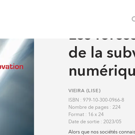
Communication
Labyrinthes
Les forces d'innovation de l
COMMUNICATION
-
LABY
Les force
de la sub
numériq
VIEIRA (LISE)
ISBN : 979-10-300-0966-8
Nombre de pages : 224
Format : 16 x 24
Date de sortie : 2023/05
Alors que nos sociétés connais