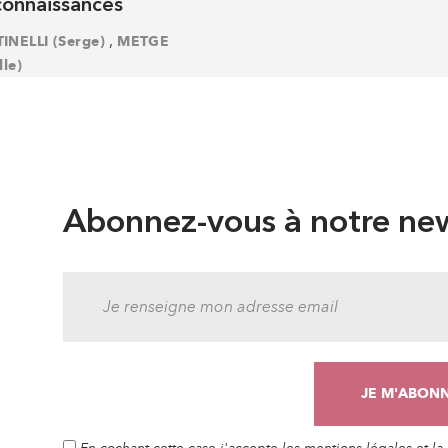
connaissances
,
INELLI (Serge)
METGE
lle)
Abonnez-vous à notre new