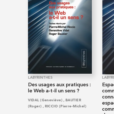
LABYRINTHES
LABYR
Des usages aux pratiques :
Espa
le Web a-t-il un sens ?
comm
conn
,
VIDAL (Geneviève)
BAUTIER
espa
,
(Roger)
RICCIO (Pierre-Michel)
comm