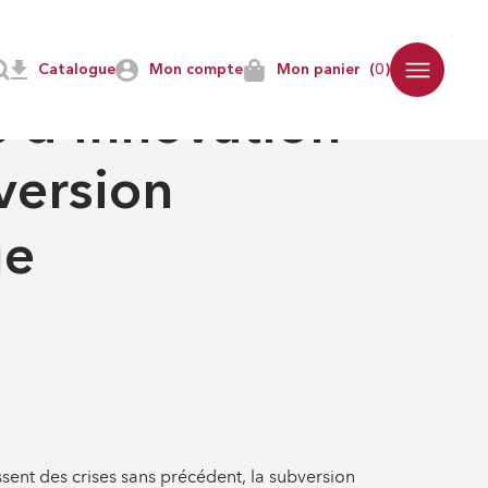
a subversion numérique
Catalogue
Mon compte
Mon panier
(0)
RINTHES
s d'innovation
version
ue
sent des crises sans précédent, la subversion