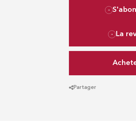
S'abo
La re
Achet
Partager