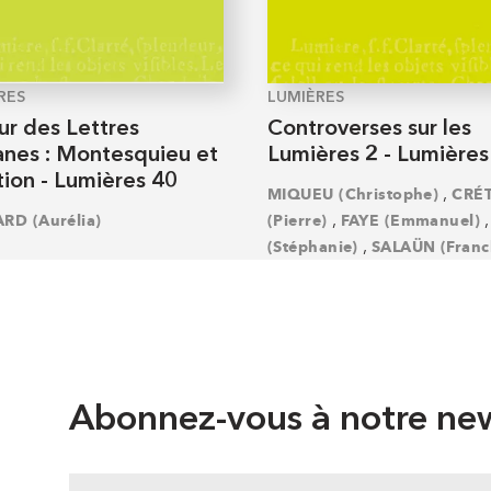
RES
LUMIÈRES
ur des Lettres
Controverses sur les
anes : Montesquieu et
Lumières 2 - Lumières
ction - Lumières 40
,
MIQUEU (Christophe)
CRÉ
,
RD (Aurélia)
(Pierre)
FAYE (Emmanuel)
,
(Stéphanie)
SALAÜN (Franc
Abonnez-vous à notre new