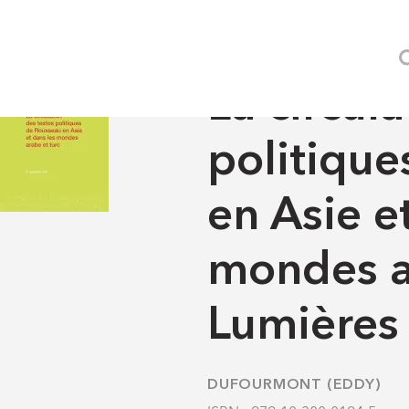
es textes politiques de Rousseau en Asie et dans les mondes ar
REVUES
-
LUMIÈRES
La circul
politique
en Asie e
mondes ar
Lumières
DUFOURMONT (EDDY)