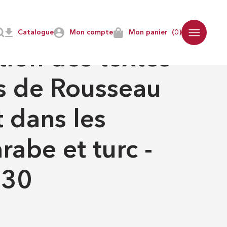
abe et turc - Lumières 30
Catalogue
Mon compte
Mon panier
(0)
ation des textes
s de Rousseau
t dans les
abe et turc -
 30