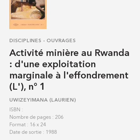
DISCIPLINES
-
OUVRAGES
Activité minière au Rwanda
: d'une exploitation
marginale à l'effondrement
(L'), n° 1
UWIZEYIMANA (LAURIEN)
ISBN :
Nombre de pages : 206
Format : 16 x 24
Date de sortie : 1988