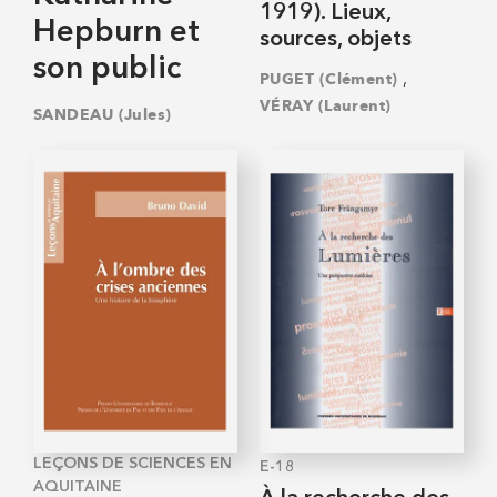
1919). Lieux,
Hepburn et
sources, objets
son public
,
PUGET (Clément)
VÉRAY (Laurent)
SANDEAU (Jules)
LEÇONS DE SCIENCES EN
E-18
AQUITAINE