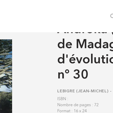
Madagascar) carte d'évolution des milieux, n° 30
DISCIPLINES
-
OUVRAGES
Androka 
de Madag
d'évoluti
n° 30
LEBIGRE (JEAN-MICHEL)
-
ISBN :
Nombre de pages : 72
Format : 16 x 24