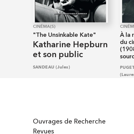
CINÉMA(S)
CINÉM
"The Unsinkable Kate"
À la 
du c
Katharine Hepburn
(190
et son public
sourc
SANDEAU (Jules)
PUGET
(Laure
Ouvrages de Recherche
Revues