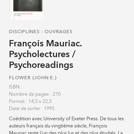
DISCIPLINES
-
OUVRAGES
François Mauriac.
Psycholectures /
Psychoreadings
FLOWER (JOHN E.)
ISBN :
Nombre de pages : 270
Format : 14,5 x 22,5
Date de sortie : 1995
Coédition avec University of Exeter Press. De tous les
auteurs français du vingtième siècle, François
Mauriac reste l'un des plus lus et des plus étudiés. La