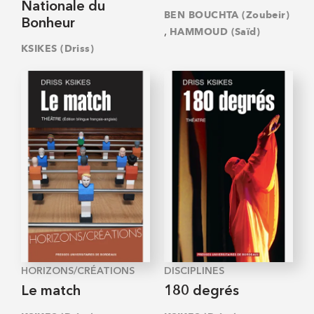
Nationale du
BEN BOUCHTA (Zoubeir)
Bonheur
,
HAMMOUD (Saïd)
KSIKES (Driss)
HORIZONS/CRÉATIONS
DISCIPLINES
Le match
180 degrés