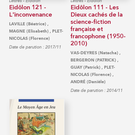
-
-
Lettres
Eidôlon
Lettres
Eidôlon
Eidôlon 121 -
Eidôlon 111 - Les
L'inconvenance
Dieux cachés de la
science-fiction
,
LAVILLE (Béatrice)
française et
,
MAGNE (Elisabeth)
PLET-
francophone (1950-
NICOLAS (Florence)
2010)
Date de parution : 2017/11
,
VAS-DEYRES (Natacha)
,
BERGERON (PATRICK)
,
GUAY (Patrick)
PLET-
,
NICOLAS (Florence)
ANDRÉ (Danièle)
Date de parution : 2014/11