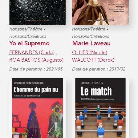
-
-
Horizons/Théâtre
Horizons/Théâtre
Horizons/Créations
Horizons/Créations
Yo el Supremo
Marie Laveau
FERNANDES (Carla)
,
OLLIER (Nicole)
,
ROA BASTOS (Augusto)
WALCOTT (Derek)
Date de parution : 2021/05
Date de parution : 2019/02