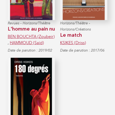
-
-
Revues
Horizons/Théâtre
Horizons/Théâtre
L'homme au pain nu
Horizons/Créations
Le match
BEN BOUCHTA (Zoubeir)
,
HAMMOUD (Saïd)
KSIKES (Driss)
Date de parution : 2019/02
Date de parution : 2017/06