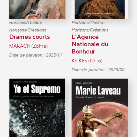
-
-
Horizons/Théâtre
Horizons/Théâtre
Horizons/Créations
Horizons/Créations
Drames courts
L'Agence
Nationale du
MAKACH (Zohra)
Bonheur
Date de parution : 2025/11
KSIKES (Driss)
Date de parution : 2023/05