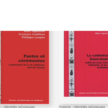
-
-
e
Identités religieuses
Histoire
Identités religieuses