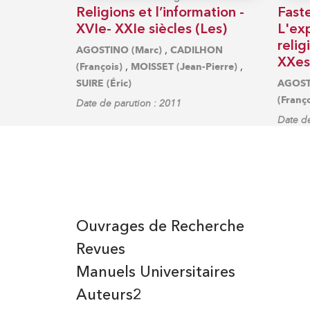
Religions et l’information -
Fast
XVIe- XXIe siècles (Les)
L'exp
relig
,
AGOSTINO (Marc)
CADILHON
XXes
,
,
(François)
MOISSET (Jean-Pierre)
SUIRE (Éric)
AGOST
(Franço
Date de parution : 2011
Date de
Ouvrages de Recherche
Revues
Manuels Universitaires
Auteurs2