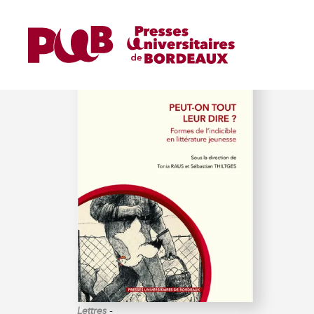
RAUS (TONIA)
-
Lettres