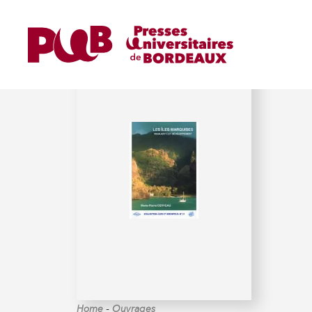
CERVEAU (MARIE-PIERR
-
Home
Ouvrages