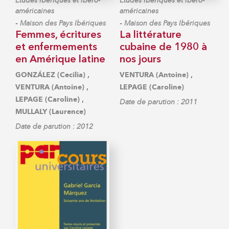
Études ibériques et ibéro-
Études ibériques et ibéro-
américaines
américaines
-
-
Maison des Pays Ibériques
Maison des Pays Ibériques
Femmes, écritures
La littérature
et enfermements
cubaine de 1980 à
en Amérique latine
nos jours
,
,
GONZÁLEZ (Cecilia)
VENTURA (Antoine)
,
VENTURA (Antoine)
LEPAGE (Caroline)
,
LEPAGE (Caroline)
Date de parution : 2011
MULLALY (Laurence)
Date de parution : 2012