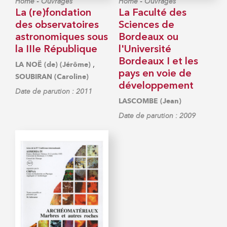
-
-
Home
Ouvrages
Home
Ouvrages
La (re)fondation
La Faculté des
des observatoires
Sciences de
astronomiques sous
Bordeaux ou
la IIIe République
l'Université
Bordeaux I et les
,
LA NOË (de) (Jérôme)
pays en voie de
SOUBIRAN (Caroline)
développement
Date de parution : 2011
LASCOMBE (Jean)
Date de parution : 2009