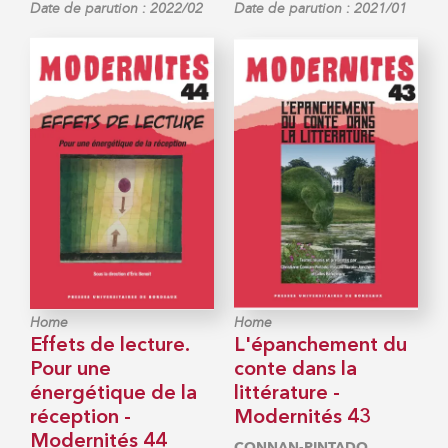
Date de parution : 2022/02
Date de parution : 2021/01
Home
Home
Effets de lecture.
L'épanchement du
Pour une
conte dans la
énergétique de la
littérature -
réception -
Modernités 43
Modernités 44
CONNAN-PINTADO