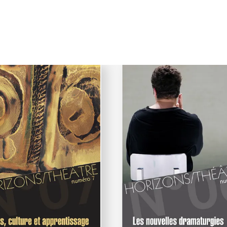
lités d'abonnement
t abonnement :
Hélène Michaud
bonnement (1 numéro par an) : 22 euros HT