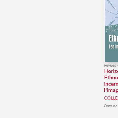
Revues
Horiz
Ethno
incar
l'ima
COLLE
Date de 