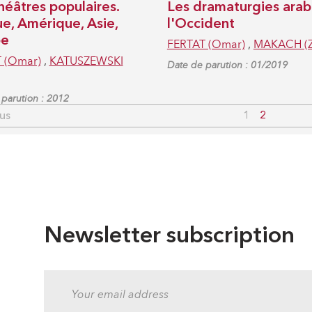
héâtres populaires.
Les dramaturgies arab
ue, Amérique, Asie,
l'Occident
pe
FERTAT (Omar)
,
MAKACH (Z
 (Omar)
,
KATUSZEWSKI
Date de parution : 01/2019
parution : 2012
us
1
2
Newsletter subscription