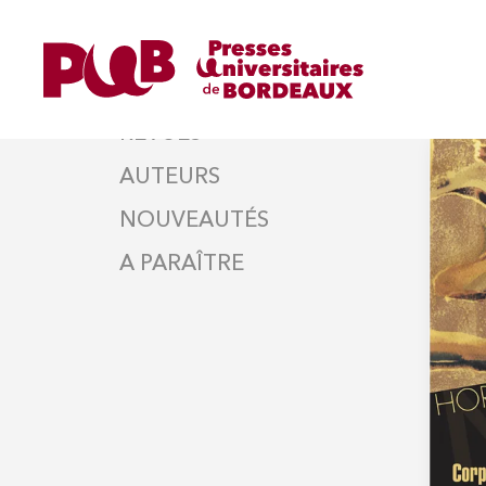
HOME
Moda
Contac
OUVRAGES
Tarif a
REVUES
AUTEURS
NOUVEAUTÉS
A PARAÎTRE