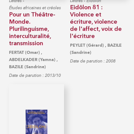
-
-
Lettres
Lettres
Eidôlon
Eidôlon 81 :
Études africaines et créoles
Pour un Théâtre-
Violence et
Monde.
écriture, violence
Plurilinguisme,
de l'affect, voix de
interculturalité,
l'écriture
transmission
,
PEYLET (Gérard)
BAZILE
,
FERTAT (Omar)
(Sandrine)
,
ABDELKADER (Yamna)
Date de parution : 2008
BAZILE (Sandrine)
Date de parution : 2013/10