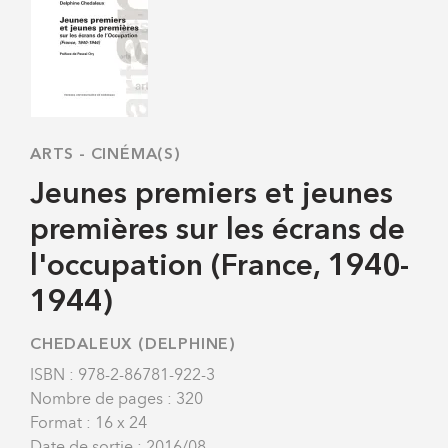
ARTS
-
CINÉMA(S)
Jeunes premiers et jeunes
premières sur les écrans de
l'occupation (France, 1940-
1944)
CHEDALEUX (DELPHINE)
ISBN : 978-2-86781-922-3
Nombre de pages : 320
Format : 16 x 24
Date de sortie : 2016/08