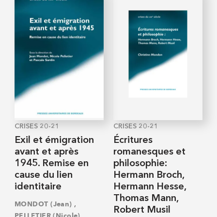
CRISES 20-21
CRISES 20-21
Exil et émigration
Écritures
avant et après
romanesques et
1945. Remise en
philosophie:
cause du lien
Hermann Broch,
identitaire
Hermann Hesse,
Thomas Mann,
,
MONDOT (Jean)
Robert Musil
,
PELLETIER (Nicole)