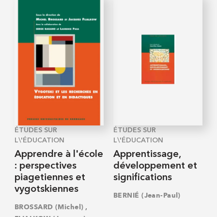
ÉTUDES SUR
ÉTUDES SUR
L\'ÉDUCATION
L\'ÉDUCATION
Apprendre à l'école
Apprentissage,
: perspectives
développement et
piagetiennes et
significations
vygotskiennes
BERNIÉ (Jean-Paul)
,
BROSSARD (Michel)