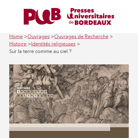
Home
Ouvrages
Ouvrages de Recherche
Histoire
Identités religieuses
Sur la terre comme au ciel ?