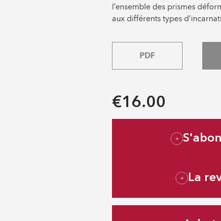
l’ensemble des prismes déform
aux différents types d’incarna
PDF
€16.00
S'abo
La re