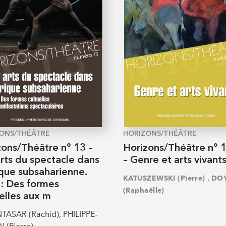
ONS/THÉÂTRE
HORIZONS/THÉÂTRE
zons/Théâtre n° 13 –
Horizons/Théâtre n° 
rts du spectacle dans
– Genre et arts vivant
ique subsaharienne.
,
KATUSZEWSKI (Pierre)
DO
I : Des formes
(Raphaëlle)
elles aux m
ASAR (Rachid), PHILIPPE-