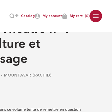
Catalog
My account
My cart
(0)
ÂTRE
Théâtre n° 7 –
lture et
ssage
-
MOUNTASAR (RACHID)
dans ce volume tente de remettre en question