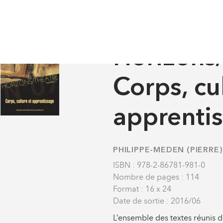
Théâtre n° 7 – Corps, culture et apprentissage
REVUES
-
HORIZONS/THÉ
Horizons/
Corps, cu
apprenti
PHILIPPE-MEDEN (PIERRE)
ISBN : 978-2-86781-981-0
Nombre de pages : 114
Format : 16 x 24
Date de sortie : 2016/06
L’ensemble des textes réunis 