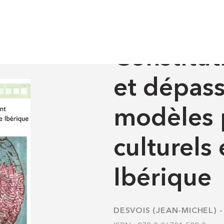
et dépassement de modèles politiques et culturels en péninsule
HOME
-
OUVRAGES
Constituti
et dépas
modèles p
culturels
Ibérique
DESVOIS (JEAN-MICHEL)