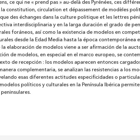
, ce qui ne « prend pas » au-delà des Pyrénées, ces différen
 la constitution, circulation et dépassement de modèles polit
 des échanges dans la culture politique et les lettres pénin
tiva interdisciplinaria y en la larga duración el grado de pen
turales foráneos, así como la existencia de modelos en compe
lturales desde la Edad Media hasta la época contemporánea 
a elaboración de modelos viene a ser afirmación de la auctori
tación de modelos, en especial en el marco europeo, se cont
exto de recepción : los modelos aparecen entonces cargados
de manera complementaria, se analizan las resistencias a los 
evelando esas diferentes actitudes especificidades o particula
e modelos políticos y culturales en la Península Ibérica permit
 peninsulares.