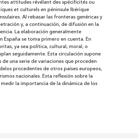
tes attitudes révélant des spécificités ou
iques et culturels en péninsule Ibérique
sulaires. Al rebasar las fronteras genéricas y
etración y, a continuación, de difusión en la
tencia. La elaboración generalmente
en España se toma primero en cuenta. En
tas, ya sea política, cultural, moral, o
emplan seguidamente. Esta circulación supone
 de una serie de variaciones que proceden
modelos procedentes de otros países europeos,
rismos nacionales. Esta reflexión sobre la
e medir la importancia de la dinámica de los