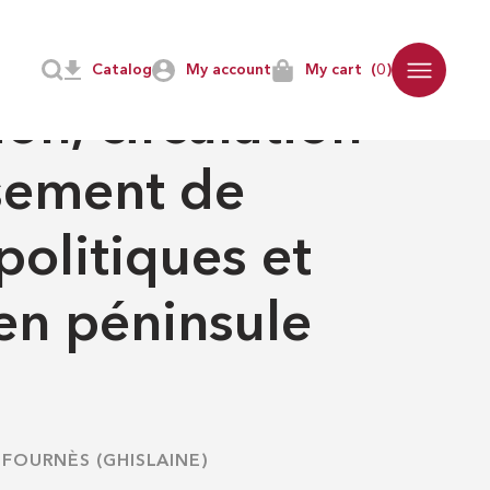
 Ibérique
Catalog
My account
My cart
(0)
on, circulation
sement de
olitiques et
 en péninsule
-
FOURNÈS (GHISLAINE)