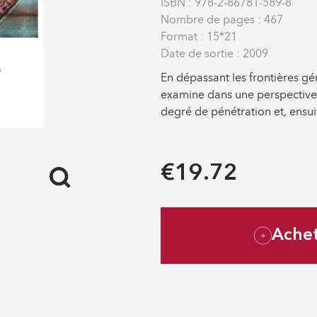
ISBN : 978-2-86781-589-8
Nombre de pages : 467
Format : 15*21
Date de sortie : 2009
En dépassant les frontières g
examine dans une perspective i
degré de pénétration et, ensuite
€19.72
Ache