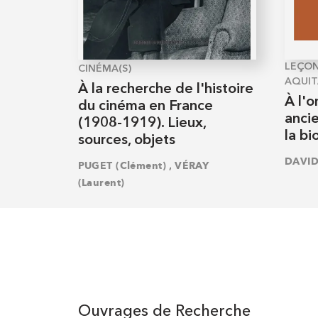
LEÇON
CINÉMA(S)
AQUIT
À la recherche de l'histoire
À l'o
du cinéma en France
ancie
(1908-1919). Lieux,
la bi
sources, objets
DAVID
,
PUGET (Clément)
VÉRAY
(Laurent)
Ouvrages de Recherche