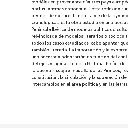
modèles en provenance d’autres pays européens
particularismes nationaux. Cette réflexion sur
permet de mesurer l’importance de la dynamique
cronológicas, esta obra estudia en una perspec
Península Ibérica de modelos políticos o cul
reivindicada de modelos literarios o sociocu
todos los casos estudiados, cabe apuntar que l
también literaria. La importación y la expor
una necesaria adaptación en función del cont
del eje sintagmático de la Historia. En fin, 
lo que no « cuaja » más allá de los Pirineos, r
constitución, la circulación y la superación d
intercambios en el área política y en las letras