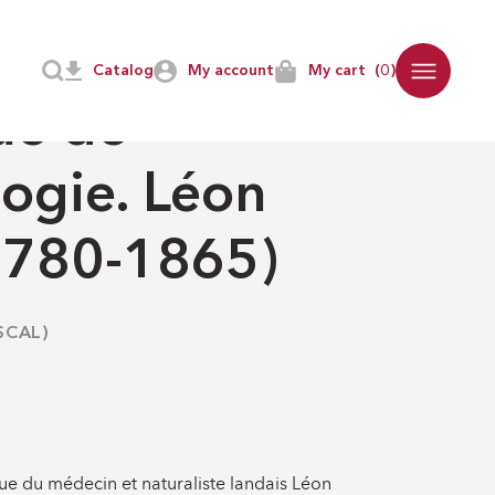
1865)
Catalog
My account
My cart
(0)
E
-
SCIENCES
ue de
ogie. Léon
1780-1865)
SCAL)
ue du médecin et naturaliste landais Léon