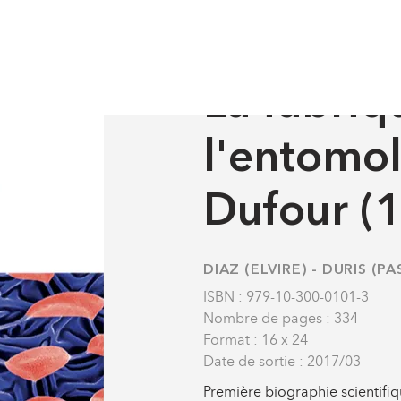
Sciences
La fabrique de l'entomologie. Léon Dufour (1780-
OUVRAGES DE RECHERCH
La fabriq
l'entomol
Dufour (
DIAZ (ELVIRE)
-
DURIS (PA
ISBN : 979-10-300-0101-3
Nombre de pages : 334
Format : 16 x 24
Date de sortie : 2017/03
Première biographie scientifiq