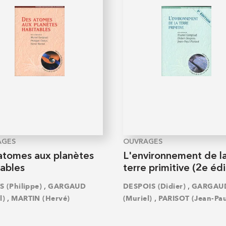
AGES
OUVRAGES
atomes aux planètes
L'environnement de l
tables
terre primitive (2e édi
,
,
 (Philippe)
GARGAUD
DESPOIS (Didier)
GARGAU
,
,
l)
MARTIN (Hervé)
(Muriel)
PARISOT (Jean-Pau