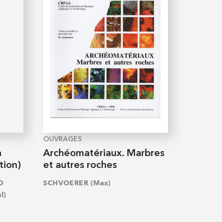
OUVRAGES
a
Archéomatériaux. Marbres
tion)
et autres roches
D
SCHVOERER (Max)
l)