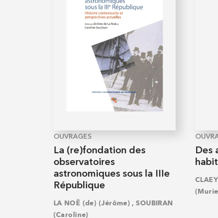
OUVRAGES
OUVR
La (re)fondation des
Des 
observatoires
habi
astronomiques sous la IIIe
CLAEYS
République
(Murie
,
LA NOË (de) (Jérôme)
SOUBIRAN
(Caroline)