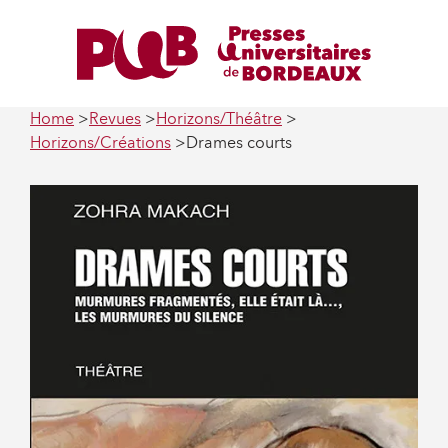
Home
Revues
Horizons/Théâtre
Horizons/Créations
Drames courts