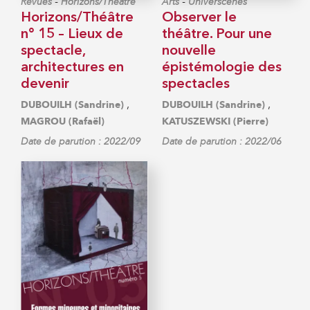
-
-
Revues
Horizons/Théâtre
Arts
Universcènes
Horizons/Théâtre
Observer le
n° 15 – Lieux de
théâtre. Pour une
spectacle,
nouvelle
architectures en
épistémologie des
devenir
spectacles
,
,
DUBOUILH (Sandrine)
DUBOUILH (Sandrine)
MAGROU (Rafaël)
KATUSZEWSKI (Pierre)
Date de parution : 2022/09
Date de parution : 2022/06