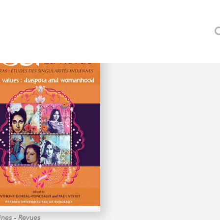
NTHONY)
-
ines
Revues