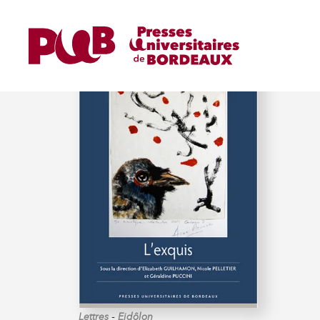
GUILHAMON (ÉLIZABET
-
Lettres
Eidôlon