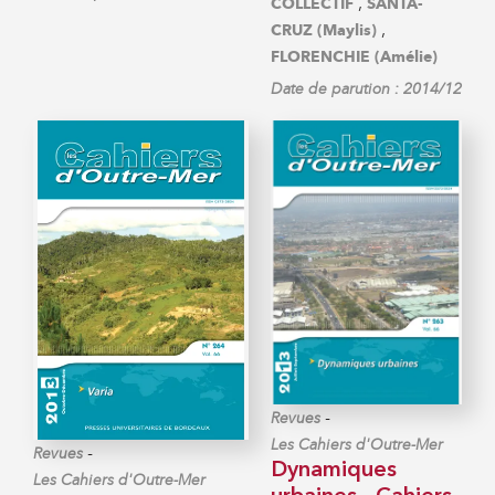
,
COLLECTIF
SANTA-
,
CRUZ (Maylis)
FLORENCHIE (Amélie)
Date de parution : 2014/12
-
Revues
Les Cahiers d'Outre-Mer
-
Revues
Dynamiques
Les Cahiers d'Outre-Mer