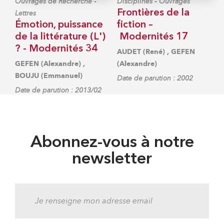
-
-
Ouvrages de Recherche
Disciplines
Ouvrages
Frontières de la
Lettres
Émotion, puissance
fiction –
de la littérature (L')
Modernités 17
? - Modernités 34
,
AUDET (René)
GEFEN
,
GEFEN (Alexandre)
(Alexandre)
BOUJU (Emmanuel)
Date de parution : 2002
Date de parution : 2013/02
Abonnez-vous à notre
newsletter