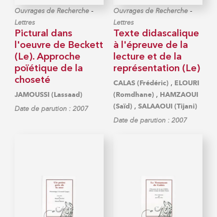
-
-
Ouvrages de Recherche
Ouvrages de Recherche
Lettres
Lettres
Pictural dans
Texte didascalique
l'oeuvre de Beckett
à l'épreuve de la
(Le). Approche
lecture et de la
poïétique de la
représentation (Le)
choseté
,
CALAS (Frédéric)
ELOURI
,
JAMOUSSI (Lassaad)
(Romdhane)
HAMZAOUI
,
(Saïd)
SALAAOUI (Tijani)
Date de parution : 2007
Date de parution : 2007