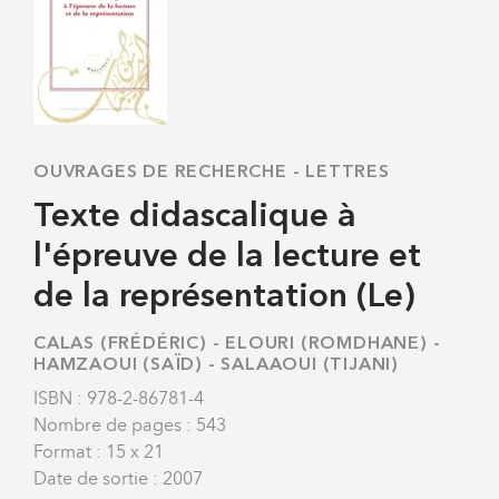
OUVRAGES DE RECHERCHE
-
LETTRES
Texte didascalique à
l'épreuve de la lecture et
de la représentation (Le)
CALAS (FRÉDÉRIC)
-
ELOURI (ROMDHANE)
-
HAMZAOUI (SAÏD)
-
SALAAOUI (TIJANI)
ISBN : 978-2-86781-4
Nombre de pages : 543
Format : 15 x 21
Date de sortie : 2007